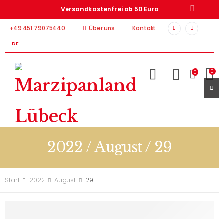
Versandkostenfrei ab 50 Euro
+49 451 79075440
Über uns
Kontakt
DE
0
0
2022 / August / 29
Start
2022
August
29