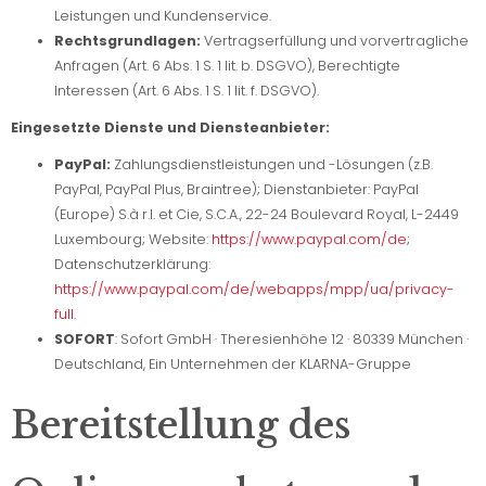
Leistungen und Kundenservice.
Rechtsgrundlagen:
Vertragserfüllung und vorvertragliche
Anfragen (Art. 6 Abs. 1 S. 1 lit. b. DSGVO), Berechtigte
Interessen (Art. 6 Abs. 1 S. 1 lit. f. DSGVO).
Eingesetzte Dienste und Diensteanbieter:
PayPal:
Zahlungsdienstleistungen und -Lösungen (z.B.
PayPal, PayPal Plus, Braintree); Dienstanbieter: PayPal
(Europe) S.à r.l. et Cie, S.C.A., 22-24 Boulevard Royal, L-2449
Luxembourg; Website:
https://www.paypal.com/de
;
Datenschutzerklärung:
https://www.paypal.com/de/webapps/mpp/ua/privacy-
full
.
SOFORT
: Sofort GmbH · Theresienhöhe 12 · 80339 München ·
Deutschland, Ein Unternehmen der KLARNA-Gruppe
Bereitstellung des