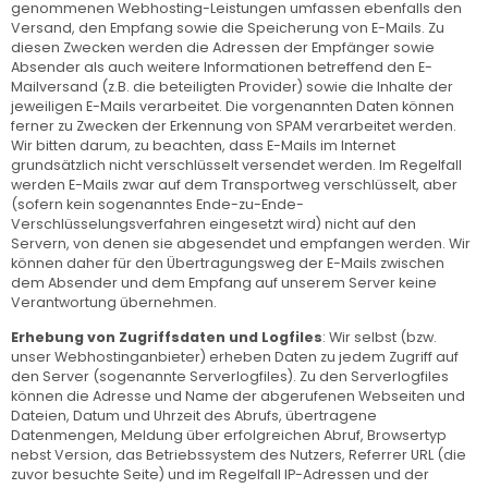
genommenen Webhosting-Leistungen umfassen ebenfalls den
Versand, den Empfang sowie die Speicherung von E-Mails. Zu
diesen Zwecken werden die Adressen der Empfänger sowie
Absender als auch weitere Informationen betreffend den E-
Mailversand (z.B. die beteiligten Provider) sowie die Inhalte der
jeweiligen E-Mails verarbeitet. Die vorgenannten Daten können
ferner zu Zwecken der Erkennung von SPAM verarbeitet werden.
Wir bitten darum, zu beachten, dass E-Mails im Internet
grundsätzlich nicht verschlüsselt versendet werden. Im Regelfall
werden E-Mails zwar auf dem Transportweg verschlüsselt, aber
(sofern kein sogenanntes Ende-zu-Ende-
Verschlüsselungsverfahren eingesetzt wird) nicht auf den
Servern, von denen sie abgesendet und empfangen werden. Wir
können daher für den Übertragungsweg der E-Mails zwischen
dem Absender und dem Empfang auf unserem Server keine
Verantwortung übernehmen.
Erhebung von Zugriffsdaten und Logfiles
: Wir selbst (bzw.
unser Webhostinganbieter) erheben Daten zu jedem Zugriff auf
den Server (sogenannte Serverlogfiles). Zu den Serverlogfiles
können die Adresse und Name der abgerufenen Webseiten und
Dateien, Datum und Uhrzeit des Abrufs, übertragene
Datenmengen, Meldung über erfolgreichen Abruf, Browsertyp
nebst Version, das Betriebssystem des Nutzers, Referrer URL (die
zuvor besuchte Seite) und im Regelfall IP-Adressen und der