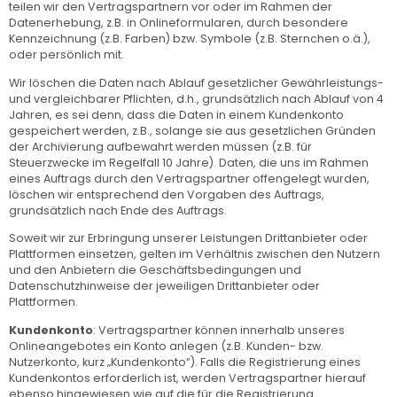
teilen wir den Vertragspartnern vor oder im Rahmen der
Datenerhebung, z.B. in Onlineformularen, durch besondere
Kennzeichnung (z.B. Farben) bzw. Symbole (z.B. Sternchen o.ä.),
oder persönlich mit.
Wir löschen die Daten nach Ablauf gesetzlicher Gewährleistungs-
und vergleichbarer Pflichten, d.h., grundsätzlich nach Ablauf von 4
Jahren, es sei denn, dass die Daten in einem Kundenkonto
gespeichert werden, z.B., solange sie aus gesetzlichen Gründen
der Archivierung aufbewahrt werden müssen (z.B. für
Steuerzwecke im Regelfall 10 Jahre). Daten, die uns im Rahmen
eines Auftrags durch den Vertragspartner offengelegt wurden,
löschen wir entsprechend den Vorgaben des Auftrags,
grundsätzlich nach Ende des Auftrags.
Soweit wir zur Erbringung unserer Leistungen Drittanbieter oder
Plattformen einsetzen, gelten im Verhältnis zwischen den Nutzern
und den Anbietern die Geschäftsbedingungen und
Datenschutzhinweise der jeweiligen Drittanbieter oder
Plattformen.
Kundenkonto
: Vertragspartner können innerhalb unseres
Onlineangebotes ein Konto anlegen (z.B. Kunden- bzw.
Nutzerkonto, kurz „Kundenkonto“). Falls die Registrierung eines
Kundenkontos erforderlich ist, werden Vertragspartner hierauf
ebenso hingewiesen wie auf die für die Registrierung