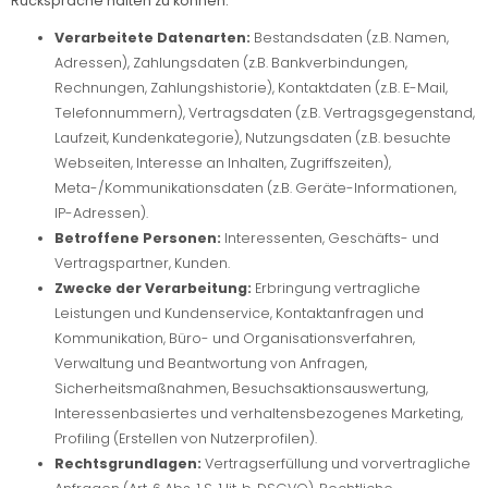
Rücksprache halten zu können.
Verarbeitete Datenarten:
Bestandsdaten (z.B. Namen,
Adressen), Zahlungsdaten (z.B. Bankverbindungen,
Rechnungen, Zahlungshistorie), Kontaktdaten (z.B. E-Mail,
Telefonnummern), Vertragsdaten (z.B. Vertragsgegenstand,
Laufzeit, Kundenkategorie), Nutzungsdaten (z.B. besuchte
Webseiten, Interesse an Inhalten, Zugriffszeiten),
Meta-/Kommunikationsdaten (z.B. Geräte-Informationen,
IP-Adressen).
Betroffene Personen:
Interessenten, Geschäfts- und
Vertragspartner, Kunden.
Zwecke der Verarbeitung:
Erbringung vertragliche
Leistungen und Kundenservice, Kontaktanfragen und
Kommunikation, Büro- und Organisationsverfahren,
Verwaltung und Beantwortung von Anfragen,
Sicherheitsmaßnahmen, Besuchsaktionsauswertung,
Interessenbasiertes und verhaltensbezogenes Marketing,
Profiling (Erstellen von Nutzerprofilen).
Rechtsgrundlagen:
Vertragserfüllung und vorvertragliche