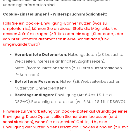
unbedingt erforderlich sind.
Cookie-Einstellungen/ -Widerspruchsmöglichkeit:
Falls Sie ein Cookie-Einwilligung-Banner nutzen (was zu
empfehlen ist), können Sie an dieser Stelle die Möglichkeit zu
dessen Aufruf eintragen (z.B. Link oder ein sog. [Shortcode], der
von Ihrer Software automatisch in eine Schaltfläche/Link
umgewandelt wird).
Verarbeitete Datenarten:
Nutzungsdaten (z.B. besuchte
Webseiten, Interesse an Inhalten, Zugriffszeiten),
Meta-/Kommunikationsdaten (z.B. Geräte-Informationen,
IP-Adressen).
Betroffene Personen:
Nutzer (z.B. Webseitenbesucher,
Nutzer von Onlinediensten).
Rechtsgrundlagen:
Einwilligung (Art. 6 Abs. 1 S. 1 lit. a.
DSGVO), Berechtigte Interessen (Art. 6 Abs. 1 S. 1 lit. f. DSGVO).
Hinweise zur Verarbeitung von Cookie-Daten auf Grundlage einer
Einwilligung: Diese Option sollten Sie nur dann belassen (und
sonst streichen), wenn Sie ein „echtes“ Opt-In, d.h., eine
Einwilligung der Nutzer in den Einsatz von Cookies einholen (z.B. mit