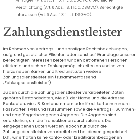
Anfragen (Art. 6 Abs. 1 S. 1 lit. b. DSGVO), Rechtliche
Verpflichtung (Art. 6 Abs. 1 S. 1 lit. c. DSGVO), Berechtigte
Interessen (Art. 6 Abs. 1 S. 1 lit. f. DSGVO).
Zahlungsdienstleister
Im Rahmen von Vertrags- und sonstigen Rechtsbeziehungen,
aufgrund gesetzlicher Pflichten oder sonst auf Grundlage unserer
berechtigten Interessen bieten wir den betroffenen Personen
effiziente und sichere Zahlungsmöglichkeiten an und setzen
hierzu neben Banken und Kreditinstituten weitere
Zahlungsdienstleister ein (zusammenfassend
„Zahlungsdienstleister“).
Zu den durch die Zahlungsdienstleister verarbeiteten Daten
gehören Bestandsdaten, wie z.B. der Name und die Adresse,
Bankdaten, wie z.B. Kontonummern oder Kreditkartennummern,
Passwörter, TANs und Prüfsummen sowie die Vertrags-, Summen-
und empfängerbezogenen Angaben. Die Angaben sind
erforderlich, um die Transaktionen durchzuführen. Die
eingegebenen Daten werden jedoch nur durch die
Zahlungsdienstleister verarbeitet und bei diesen gespeichert.
D.h., wir erhalten keine konto- oder kreditkartenbezogenen