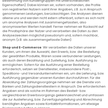
Bestimmung von Kundengruppen mit unterschiedlichen
Eigenschaften). Dabei können wir, sofern vorhanden, die Profile
von registrierten Nutzern samt ihrer Angaben, z.B. zu in Anspruch
genommenen Leistungen, berücksichtigen. Die Analysen dienen
alleine uns und werden nicht extern offenbart, sofern es sich nicht
um anonyme Analysen mit zusammengefassten, also
anonymisierten Werten handelt. Ferner nehmen wir Rücksicht auf
die Privatsphäre der Nutzer und verarbeiten die Daten zu den
Analysezwecken möglichst pseudonym und, sofern machbar,
anonym (z.B. als zusammengefasste Daten).
Shop und E-Commerce
: Wir verarbeiten die Daten unserer
Kunden, um ihnen die Auswahl, den Erwerb, bzw. die Bestellung
der gewählten Produkte, Waren sowie verbundener Leistungen,
als auch deren Bezahlung und Zustellung, bzw. Ausführung zu
ermöglichen. Sofern für die Ausführung einer Bestellung
erforderlich, setzen wir Dienstleister, insbesondere Post-,
Speditions- und Versandunternehmen ein, um die Lieferung, bzw.
Ausführung gegenüber unseren Kunden durchzuführen. Für die
Abwicklung der Zahlungsvorgänge nehmen wir die Dienste von
Banken und Zahlungsdienstleistern in Anspruch. Die erforderlichen
Angaben sind als solche im Rahmen des Bestell- bzw.
vergleichbaren Erwerbsvorgangs gekennzeichnet und umfassen
die zur Auslieferung, bzw. Zurverfügungstellung und Abrechnung
benötigten Angaben sowie Kontaktinformationen, um etwaige