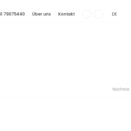
51 79075440
Über uns
Kontakt
DE
0
0
Nächste