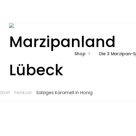
Shop
Die 3 Marzipan-S
Start
Feinkost
Salziges Karamell in Honig