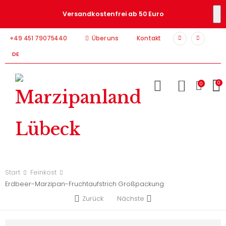
Versandkostenfrei ab 50 Euro
+49 451 79075440
Über uns
Kontakt
DE
0
0
Start
Feinkost
Erdbeer-Marzipan-Fruchtaufstrich Großpackung
Zurück
Nächste