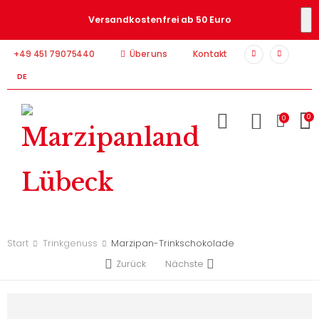
Versandkostenfrei ab 50 Euro
+49 451 79075440
Über uns
Kontakt
DE
0
0
Start
Trinkgenuss
Marzipan-Trinkschokolade
Zurück
Nächste