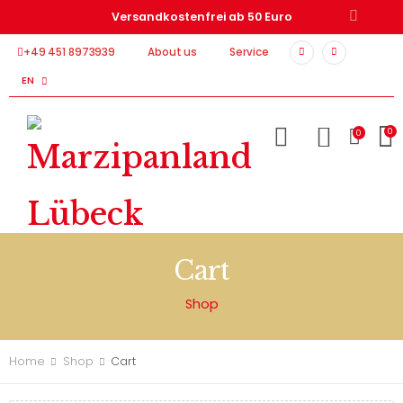
Versandkostenfrei ab 50 Euro
+49 451 8973939
About us
Service
EN
0
0
Cart
Shop
Home
Shop
Cart